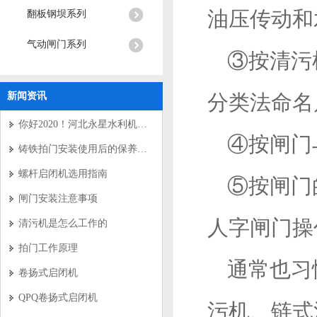
油压传动和
翻板钢坝系列
气动闸门系列
③按清污
新闻资讯
分类法命名
你好2020！河北永星水利机械有限公司新年寄语
④按闸门
铸铁拍门安装使用后的保养要求
螺杆启闭机选用指南
⑤按闸门
闸门安装注意事项
人字闸门操
清污机是怎么工作的
拍门工作原理
通常也习
卷扬式启闭机
QPQ卷扬式启闭机
污机、链式