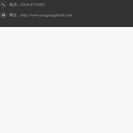
电话：0319-4751093
网址：http://www.yongxingshuili.com